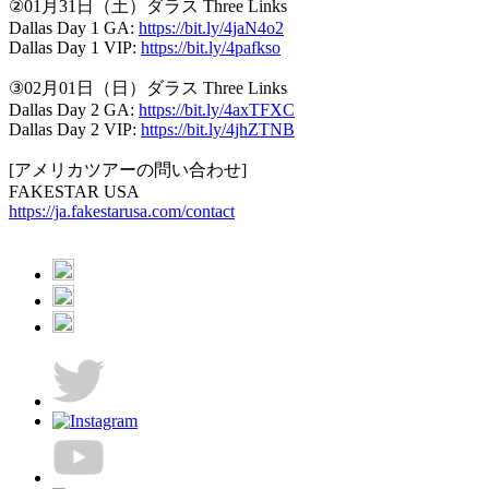
②01月31日（土）ダラス Three Links
Dallas Day 1 GA:
https://bit.ly/4jaN4o2
Dallas Day 1 VIP:
https://bit.ly/4pafkso
③02月01日（日）ダラス Three Links
Dallas Day 2 GA:
https://bit.ly/4axTFXC
Dallas Day 2 VIP:
https://bit.ly/4jhZTNB
[アメリカツアーの問い合わせ]
FAKESTAR USA
https://ja.fakestarusa.com/contact