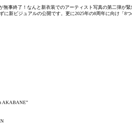
AL PARTY-」が無事終了！なんと新衣装でのアーティスト写真の第二弾が
に新ビジュアルの公開です。更に2025年の8周年に向け「8つ
n AKABANE”
IN