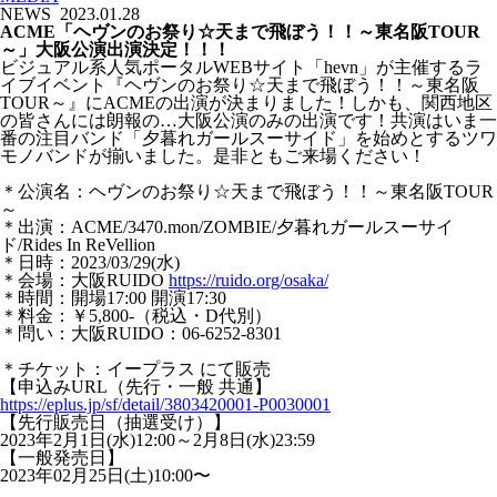
NEWS
2023.01.28
ACME「ヘヴンのお祭り☆天まで飛ぼう！！～東名阪TOUR
～」大阪公演出演決定！！！
ビジュアル系人気ポータルWEBサイト「hevn」が主催するラ
イブイベント『ヘヴンのお祭り☆天まで飛ぼう！！～東名阪
TOUR～』にACMEの出演が決まりました！しかも、関西地区
の皆さんには朗報の…大阪公演のみの出演です！共演はいま一
番の注目バンド「夕暮れガールスーサイド」を始めとするツワ
モノバンドが揃いました。是非ともご来場ください！
＊公演名：ヘヴンのお祭り☆天まで飛ぼう！！～東名阪TOUR
～
＊出演：ACME/3470.mon/ZOMBIE/夕暮れガールスーサイ
ド/Rides In ReVellion
＊日時：2023/03/29(水)
＊会場：大阪RUIDO
https://ruido.org/osaka/
＊時間：開場17:00 開演17:30
＊料金：￥5,800-（税込・D代別）
＊問い：大阪RUIDO：06-6252-8301
＊チケット：イープラス にて販売
【申込みURL（先行・一般 共通】
https://eplus.jp/sf/detail/3803420001-P0030001
【先行販売日（抽選受け）】
2023年2月1日(水)12:00～2月8日(水)23:59
【一般発売日】
2023年02月25日(土)10:00〜