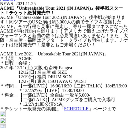
NEWS
2021.11.25
ACME『Unbreakable Tour 2021 (IN JAPAN)』後半戦スター
ト！チケット絶賛発売中！
ACME『Unbreakable Tour 2021(IN JAPAN)』後半戦が始まりま
す！同ツアーのUS公演は約3,000人の前でライブを披露した
ACME。その行程も見事に完走し、寄り一掃タフネスになった
ACMEが再び国内を廻ります！アメリカで鍛え上げたライブパ
フォーマンスと新曲の数々は必見間違いありません！また、大
阪・名古屋・福岡はアフタートークライブも開催します。チケ
ットは絶賛発売中！是非ともご来場ください！
ACME Live 2021「Unbreakable Tour 2021(IN JAPAN)」
＊出演：ACME
＊日程・会場：
2021年 12/11(土) 大阪 心斎橋 Pangea
12/12(日) 名古屋 ell SIZE
12/19(日) 福岡 DRUM SON
12/27(月) 東京 TSUTAYA O-WEST
＊時間：【一部(LIVE)】16:00/16:30【二部(TALK)】18:45/19:00
＊12/27のみ【LIVE】17:30/18:00
＊料金：【一部(LIVE)】全自由 一般￥5,000-
【二部(TALK)】ACMEグッズをご購入で入場可
＊12/27は1回公演のみ
＊チケット一般発売の詳細は「
SCHEDULE
」ページまで