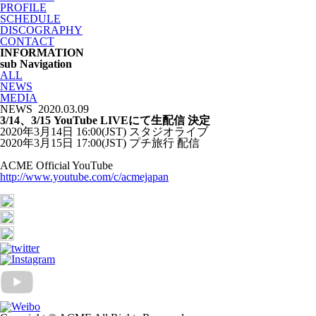
PROFILE
SCHEDULE
DISCOGRAPHY
CONTACT
INFORMATION
sub Navigation
ALL
NEWS
MEDIA
NEWS
2020.03.09
3/14、3/15 YouTube LIVEにて生配信 決定
2020年3月14日 16:00(JST) スタジオライブ
2020年3月15日 17:00(JST) プチ旅行 配信
ACME Official YouTube
http://www.youtube.com/c/acmejapan