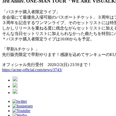
3rd Anniv. ONE-MAN TOUR「WE ARE VISU
「パスチケ購入者限定ライブ」
全会場にて最優先入場可能のパスポートチケット、３周年は
３周年を記念するワンマンライブ、そのセットリストには特
しかしリリースを重ねる度に残念ながらセットリストに加え
そんな当日セットリストに加えられなかった曲たちを特別に
＊パスチケ購入者限定ライブは16:00からを予定。
「早割Aチケット 」
先行販売限定で早割やります！感謝を込めてサンキューの¥3,90
オフィシャル先行受付 2020/2/2(日) 23:59まで！
https://acme-official.com/news/3743/