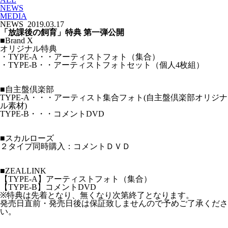
NEWS
MEDIA
NEWS
2019.03.17
「放課後の飼育」特典 第一弾公開
■Brand X
オリジナル特典
・TYPE-A・・アーティストフォト（集合）
・TYPE-B・・アーティストフォトセット（個人4枚組）
■自主盤倶楽部
TYPE-A・・・アーティスト集合フォト(自主盤倶楽部オリジナ
ル素材)
TYPE-B・・・コメントDVD
■スカルローズ
２タイプ同時購入：コメントＤＶＤ
■ZEALLINK
【TYPE-A】アーティストフォト（集合）
【TYPE-B】コメントDVD
※特典は先着となり、無くなり次第終了となります。
発売日直前・発売日後は保証致しませんので予めご了承くださ
い。