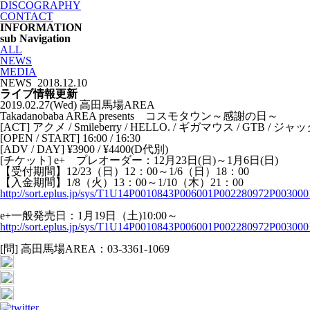
DISCOGRAPHY
CONTACT
INFORMATION
sub Navigation
ALL
NEWS
MEDIA
NEWS
2018.12.10
ライブ情報更新
2019.02.27(Wed) 高田馬場AREA
Takadanobaba AREA presents コスモタウン～感謝の日～
[ACT] アクメ / Smileberry / HELLO. / ギガマウス / GTB / ジ
[OPEN / START] 16:00 / 16:30
[ADV / DAY] ¥3900 / ¥4400(D代別)
[チケット] e+ プレオーダー：12月23日(日)～1月6日(日)
【受付期間】12/23（日）12：00～1/6（日）18：00
【入金期間】1/8（火）13：00～1/10（木）21：00
http://sort.eplus.jp/sys/T1U14P0010843P006001P002280972P003000
e+一般発売日：1月19日（土)10:00～
http://sort.eplus.jp/sys/T1U14P0010843P006001P002280972P003000
[問] 高田馬場AREA：03-3361-1069