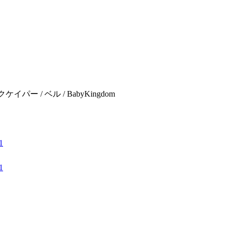
ャックケイパー / ベル / BabyKingdom
1
1