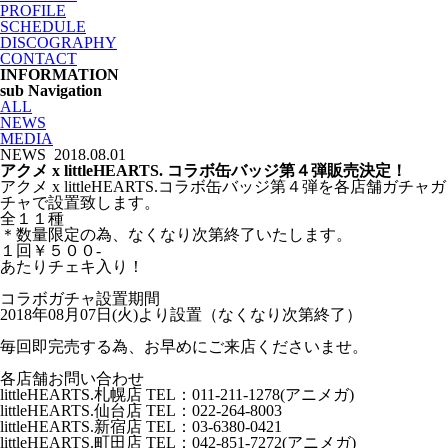
PROFILE
SCHEDULE
DISCOGRAPHY
CONTACT
INFORMATION
sub Navigation
ALL
NEWS
MEDIA
NEWS
2018.08.01
アクメ x littleHEARTS. コラボ缶バッジ第４弾販売決定！
アクメ x littleHEARTS.コラボ缶バッジ第４弾を各店舗ガチャガ
チャで設置致します。
全１１種
＊数量限定の為、なくなり次第終了いたします。
１回￥５００-
あたりチェキ入り！
コラボガチャ設置期間
2018年08月07日(火)より設置（なくなり次第終了）
毎回即完売する為、お早めにご来店くださいませ。
各店舗お問い合わせ
littleHEARTS.札幌店 TEL：011-211-1278(アニメガ)
littleHEARTS.仙台店 TEL：022-264-8003
littleHEARTS.新宿店 TEL：03-6380-0421
littleHEARTS.町田店 TEL：042-851-7272(アニメガ)