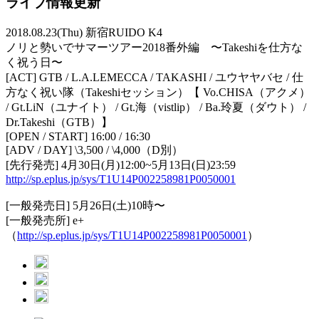
ライブ情報更新
2018.08.23(Thu) 新宿RUIDO K4‬
ノリと勢いでサマーツアー2018番外編‬ 〜Takeshiを仕方な
く祝う日〜‬
[ACT] GTB‬ / ‪L.A.LEMECCA‬ / TAKASHI‬ / ユウヤヤバセ‬ / 仕
方なく祝い隊（Takeshiセッション）【 Vo.CHISA（アクメ）
/ Gt.LiN（ユナイト） / Gt.海（vistlip） / Ba.玲夏（ダウト） /
Dr.Takeshi（GTB）】
[OPEN / START] 16:00 / 16:30
[ADV / DAY] \3,500 / \4,000（D別）
[先行発売] 4月30日(月)12:00~5月13日(日)23:59‬
http://sp.eplus.jp/sys/T1U14P002258981P0050001
[一般発売日] 5月26日(土)10時〜‬
[一般発売所] e+
（
http://sp.eplus.jp/sys/T1U14P002258981P0050001
）