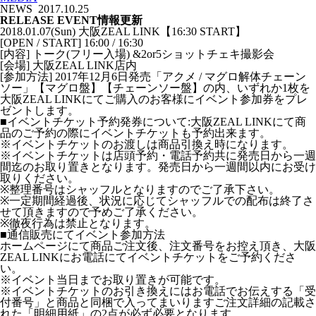
NEWS
2017.10.25
RELEASE EVENT情報更新
2018.01.07(Sun) 大阪ZEAL LINK【16:30 START】
[OPEN / START] 16:00 / 16:30
[内容] トーク(フリー入場) &2or5ショットチェキ撮影会
[会場] 大阪ZEAL LINK店内
[参加方法] 2017年12月6日発売「アクメ / マグロ解体チェーン
ソー」【マグロ盤】【チェーンソー盤】の内、いずれか1枚を
大阪ZEAL LINKにてご購入のお客様にイベント参加券をプレ
ゼントします。
■イベントチケット予約発券について:大阪ZEAL LINKにて商
品のご予約の際にイベントチケットも予約出来ます。
※イベントチケットのお渡しは商品引換え時になります。
※イベントチケットは店頭予約・電話予約共に発売日から一週
間迄のお取り置きとなります。発売日から一週間以内にお受け
取りください。
※整理番号はシャッフルとなりますのでご了承下さい。
※一定期間経過後、状況に応じてシャッフルでの配布は終了さ
せて頂きますので予めご了承ください。
※徹夜行為は禁止となります。
■通信販売にてイベント参加方法
ホームページにて商品ご注文後、注文番号をお控え頂き、大阪
ZEAL LINKにお電話にてイベントチケットをご予約くださ
い。
※イベント当日までお取り置きが可能です。
※イベントチケットのお引き換えにはお電話でお伝えする「受
付番号」と商品と同梱で入ってまいりますご注文詳細の記載さ
れた「明細用紙」の2点が必ず必要となります。