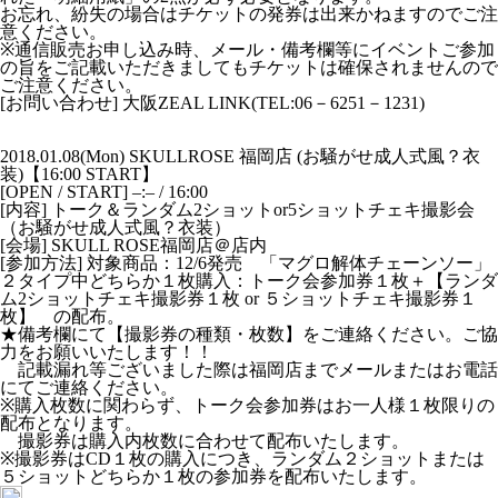
お忘れ、紛失の場合はチケットの発券は出来かねますのでご注
意ください。
※通信販売お申し込み時、メール・備考欄等にイベントご参加
の旨をご記載いただきましてもチケットは確保されませんので
ご注意ください。
[お問い合わせ] 大阪ZEAL LINK(TEL:06－6251－1231)
2018.01.08(Mon) SKULLROSE 福岡店 (お騒がせ成人式風？衣
装)【16:00 START】
[OPEN / START] –:– / 16:00
[内容] トーク＆ランダム2ショットor5ショットチェキ撮影会
（お騒がせ成人式風？衣装）
[会場] SKULL ROSE福岡店＠店内
[参加方法] 対象商品：12/6発売 「マグロ解体チェーンソー」
２タイプ中どちらか１枚購入：トーク会参加券１枚＋【ランダ
ム2ショットチェキ撮影券１枚 or ５ショットチェキ撮影券１
枚】 の配布。
★備考欄にて【撮影券の種類・枚数】をご連絡ください。ご協
力をお願いいたします！！
記載漏れ等ございました際は福岡店までメールまたはお電話
にてご連絡ください。
※購入枚数に関わらず、トーク会参加券はお一人様１枚限りの
配布となります。
撮影券は購入内枚数に合わせて配布いたします。
※撮影券はCD１枚の購入につき、ランダム２ショットまたは
５ショットどちらか１枚の参加券を配布いたします。