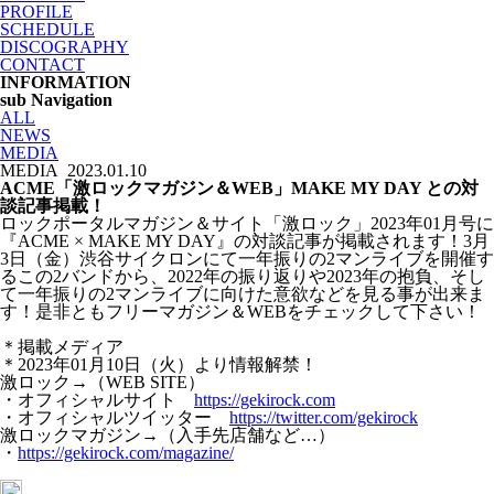
PROFILE
SCHEDULE
DISCOGRAPHY
CONTACT
INFORMATION
sub Navigation
ALL
NEWS
MEDIA
MEDIA
2023.01.10
ACME「激ロックマガジン＆WEB」MAKE MY DAY との対
談記事掲載！
ロックポータルマガジン＆サイト「激ロック」2023年01月号に
『ACME × MAKE MY DAY』の対談記事が掲載されます！3月
3日（金）渋谷サイクロンにて一年振りの2マンライブを開催す
るこの2バンドから、2022年の振り返りや2023年の抱負、そし
て一年振りの2マンライブに向けた意欲などを見る事が出来ま
す！是非ともフリーマガジン＆WEBをチェックして下さい！
＊掲載メディア
＊2023年01月10日（火）より情報解禁！
激ロック→（WEB SITE）
・オフィシャルサイト
https://gekirock.com
・オフィシャルツイッター
https://twitter.com/gekirock
激ロックマガジン→（入手先店舗など…）
・
https://gekirock.com/magazine/